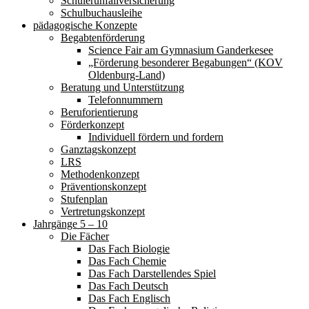
Schülerunfallversicherung
Schulbuchausleihe
pädagogische Konzepte
Begabtenförderung
Science Fair am Gymnasium Ganderkesee
„Förderung besonderer Begabungen“ (KOV
Oldenburg-Land)
Beratung und Unterstützung
Telefonnummern
Beruforientierung
Förderkonzept
Individuell fördern und fordern
Ganztagskonzept
LRS
Methodenkonzept
Präventionskonzept
Stufenplan
Vertretungskonzept
Jahrgänge 5 – 10
Die Fächer
Das Fach Biologie
Das Fach Chemie
Das Fach Darstellendes Spiel
Das Fach Deutsch
Das Fach Englisch