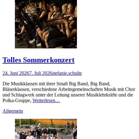
Tolles Sommerkonzert
Gepostet
Autor
24. Juni 2026
7. Juli 2026
stefanie.schulte
am
Die Musikklassen mit ihrer Small Big Band, Big Band,
Bläserklassen, verschiedene Arbeitsgemeinschaften Musik mit Chor
und Schlagwerk unter der Leitung unserer Musiklehrkräfte und die
Polka-Gruppe,
Weiterlesen…
Kategorien
Allgemein