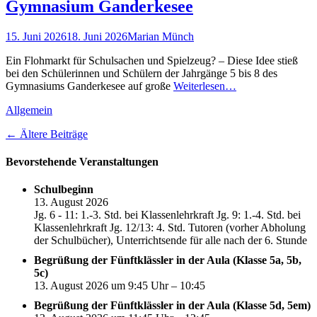
Gymnasium Ganderkesee
Gepostet
Autor
15. Juni 2026
18. Juni 2026
Marian Münch
am
Ein Flohmarkt für Schulsachen und Spielzeug? – Diese Idee stieß
bei den Schülerinnen und Schülern der Jahrgänge 5 bis 8 des
Gymnasiums Ganderkesee auf große
Weiterlesen…
Kategorien
Allgemein
Beitragsnavigation
←
Ältere Beiträge
Bevorstehende Veranstaltungen
Schulbeginn
13. August 2026
Jg. 6 - 11: 1.-3. Std. bei Klassenlehrkraft Jg. 9: 1.-4. Std. bei
Klassenlehrkraft Jg. 12/13: 4. Std. Tutoren (vorher Abholung
der Schulbücher), Unterrichtsende für alle nach der 6. Stunde
Begrüßung der Fünftklässler in der Aula (Klasse 5a, 5b,
5c)
13. August 2026 um 9:45 Uhr – 10:45
Begrüßung der Fünftklässler in der Aula (Klasse 5d, 5em)