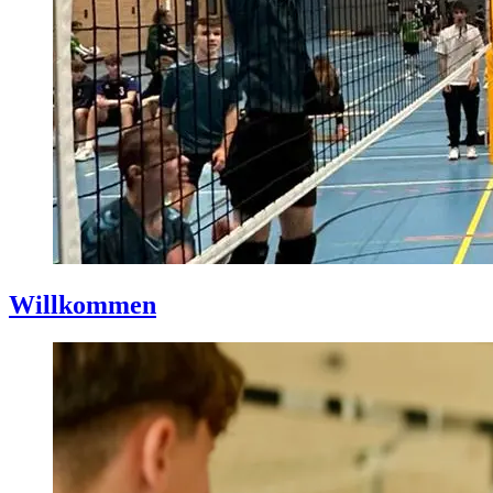
Willkommen
Gepostet
am
5.
September
2024
Von
Marian
Münch