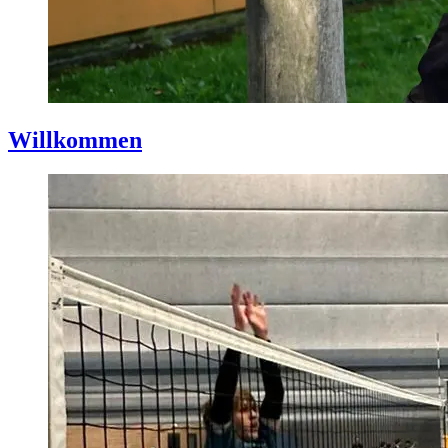
Willkommen
Gepostet
am
5.
September
2024
Von
Marian
Münch