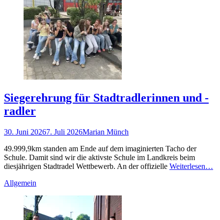
Siegerehrung für Stadtradlerinnen und -
radler
Gepostet
Autor
30. Juni 2026
7. Juli 2026
Marian Münch
am
49.999,9km standen am Ende auf dem imaginierten Tacho der
Schule. Damit sind wir die aktivste Schule im Landkreis beim
diesjährigen Stadtradel Wettbewerb. An der offizielle
Weiterlesen…
Kategorien
Allgemein