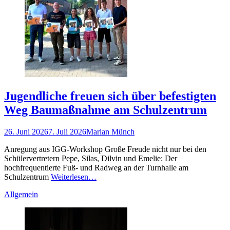
Jugendliche freuen sich über befestigten
Weg Baumaßnahme am Schulzentrum
Gepostet
Autor
26. Juni 2026
7. Juli 2026
Marian Münch
am
Anregung aus IGG-Workshop Große Freude nicht nur bei den
Schülervertretern Pepe, Silas, Dilvin und Emelie: Der
hochfrequentierte Fuß- und Radweg an der Turnhalle am
Schulzentrum
Weiterlesen…
Kategorien
Allgemein