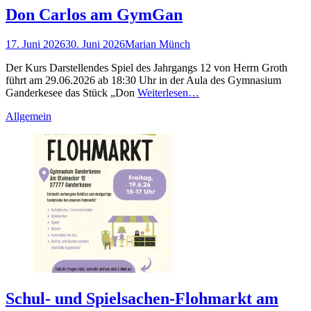
Don Carlos am GymGan
Gepostet
Autor
17. Juni 2026
30. Juni 2026
Marian Münch
am
Der Kurs Darstellendes Spiel des Jahrgangs 12 von Herrn Groth
führt am 29.06.2026 ab 18:30 Uhr in der Aula des Gymnasium
Ganderkesee das Stück „Don
Weiterlesen…
Kategorien
Allgemein
Schul- und Spielsachen-Flohmarkt am