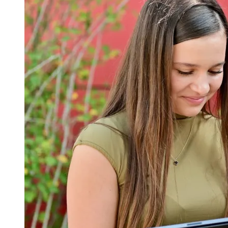
Gepostet
am
5.
September
2024
Von
Marian
Münch