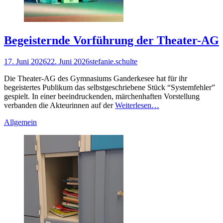
Begeisternde Vorführung der Theater-AG
Gepostet
Autor
17. Juni 2026
22. Juni 2026
stefanie.schulte
am
Die Theater-AG des Gymnasiums Ganderkesee hat für ihr
begeistertes Publikum das selbstgeschriebene Stück “Systemfehler”
gespielt. In einer beeindruckenden, märchenhaften Vorstellung
verbanden die Akteurinnen auf der
Weiterlesen…
Kategorien
Allgemein