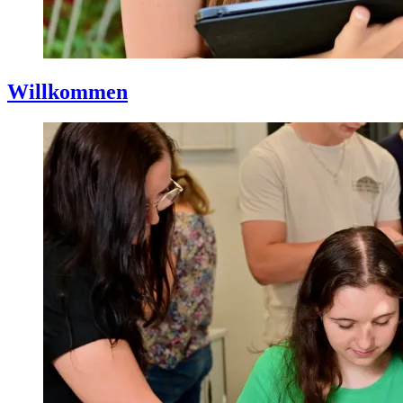
Willkommen
Gepostet
am
5.
September
2024
Von
Marian
Münch