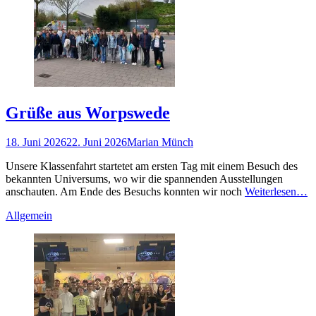
Grüße aus Worpswede
Gepostet
Autor
18. Juni 2026
22. Juni 2026
Marian Münch
am
Unsere Klassenfahrt startetet am ersten Tag mit einem Besuch des
bekannten Universums, wo wir die spannenden Ausstellungen
anschauten. Am Ende des Besuchs konnten wir noch
Weiterlesen…
Kategorien
Allgemein