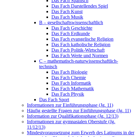
Das Fach Spanisch
Das Fach Darstellendes Spiel
Das Fach Kunst
Das Fach Musik
B – gesellschaftswissenschaftlich
Das Fach Geschichte
Das Fach Erdkunde
Das Fach evangelische Religion
Das Fach katholische Religion
Das Fach Politik-Wirtschaft
Das Fach Werte und Normen
C – mathematisch-naturwissenschaftlich-
technisch
Das Fach Biologie
Das Fach Chemie
Das Fach Informatik
Das Fach Mathematik
Das Fach Physik
Das Fach Sport
Informationen zur Einführungsphase (Jg. 11)
Häufig gestellte Fragen zur Einführungsphase (Jg. 11)
Information zur Qualifikationsphase (Jg. 12/13)
Informationen zur gymnasialen Oberstufe (Jg.
11/12/13)
Mindestvoraussetzung zum Erwerb des Latinums in der