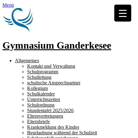
Menü
Gymnasium Ganderkesee
Erstes
Zum
Allgemeines
Inhalt:
Kontakt und Verwaltung
Menü
Schulprogramm
Schulleitung
schulische Ansprechpartner
Kollegium
Schulkalender
Unterrichtszeiten
Schulordnung
Stundentafel 2025/2026
Elternvertretungen
Elternbriefe
Krankmeldung des Kindes
Beurlaubung während der Schulzeit