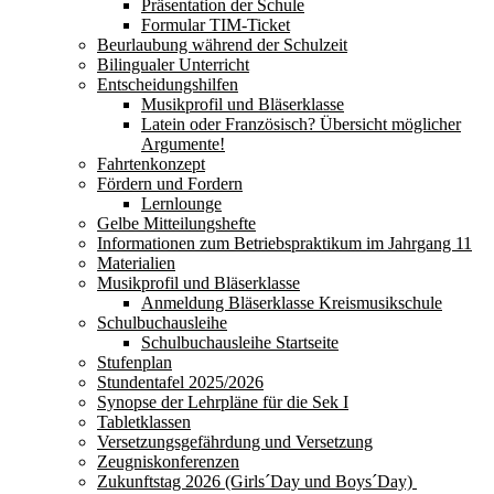
Präsentation der Schule
Formular TIM-Ticket
Beurlaubung während der Schulzeit
Bilingualer Unterricht
Entscheidungshilfen
Musikprofil und Bläserklasse
Latein oder Französisch? Übersicht möglicher
Argumente!
Fahrtenkonzept
Fördern und Fordern
Lernlounge
Gelbe Mitteilungshefte
Informationen zum Betriebspraktikum im Jahrgang 11
Materialien
Musikprofil und Bläserklasse
Anmeldung Bläserklasse Kreismusikschule
Schulbuchausleihe
Schulbuchausleihe Startseite
Stufenplan
Stundentafel 2025/2026
Synopse der Lehrpläne für die Sek I
Tabletklassen
Versetzungsgefährdung und Versetzung
Zeugniskonferenzen
Zukunftstag 2026 (Girls´Day und Boys´Day)