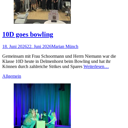
10D goes bowling
Gepostet
Autor
18. Juni 2026
22. Juni 2026
Marian Münch
am
Gemeinsam mit Frau Schoormann und Herrn Niemann war die
Klasse 10D heute in Delmenhorst beim Bowling und hat ihr
Können durch zahlreiche Strikes und Spares
Weiterlesen…
Kategorien
Allgemein