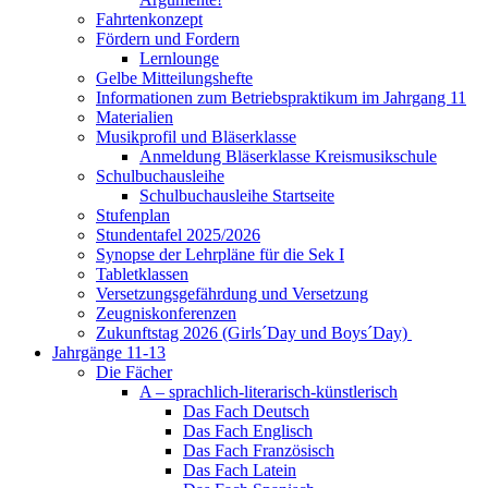
Fahrtenkonzept
Fördern und Fordern
Lernlounge
Gelbe Mitteilungshefte
Informationen zum Betriebspraktikum im Jahrgang 11
Materialien
Musikprofil und Bläserklasse
Anmeldung Bläserklasse Kreismusikschule
Schulbuchausleihe
Schulbuchausleihe Startseite
Stufenplan
Stundentafel 2025/2026
Synopse der Lehrpläne für die Sek I
Tabletklassen
Versetzungsgefährdung und Versetzung
Zeugniskonferenzen
Zukunftstag 2026 (Girls´Day und Boys´Day)
Jahrgänge 11-13
Die Fächer
A – sprachlich-literarisch-künstlerisch
Das Fach Deutsch
Das Fach Englisch
Das Fach Französisch
Das Fach Latein