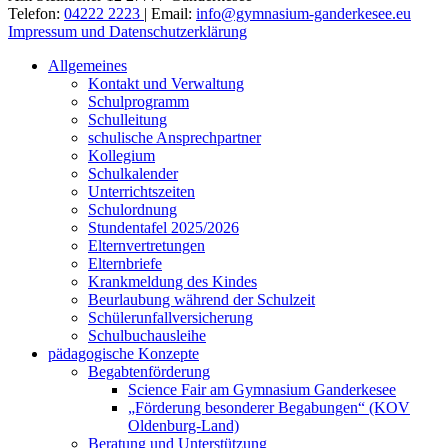
Telefon:
04222 2223
| Email:
info@gymnasium-ganderkesee.eu
Impressum und Datenschutzerklärung
Nach
Allgemeines
oben
Kontakt und Verwaltung
Schulprogramm
Schulleitung
schulische Ansprechpartner
Kollegium
Schulkalender
Unterrichtszeiten
Schulordnung
Stundentafel 2025/2026
Elternvertretungen
Elternbriefe
Krankmeldung des Kindes
Beurlaubung während der Schulzeit
Schülerunfallversicherung
Schulbuchausleihe
pädagogische Konzepte
Begabtenförderung
Science Fair am Gymnasium Ganderkesee
„Förderung besonderer Begabungen“ (KOV
Oldenburg-Land)
Beratung und Unterstützung