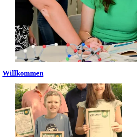
Willkommen
Gepostet
am
5.
September
2024
Von
Marian
Münch