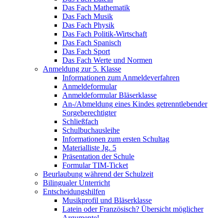
Das Fach Mathematik
Das Fach Musik
Das Fach Physik
Das Fach Politik-Wirtschaft
Das Fach Spanisch
Das Fach Sport
Das Fach Werte und Normen
Anmeldung zur 5. Klasse
Informationen zum Anmeldeverfahren
Anmeldeformular
Anmeldeformular Bläserklasse
An-/Abmeldung eines Kindes getrenntlebender
Sorgeberechtigter
Schließfach
Schulbuchausleihe
Informationen zum ersten Schultag
Materialliste Jg. 5
Präsentation der Schule
Formular TIM-Ticket
Beurlaubung während der Schulzeit
Bilingualer Unterricht
Entscheidungshilfen
Musikprofil und Bläserklasse
Latein oder Französisch? Übersicht möglicher
Argumente!