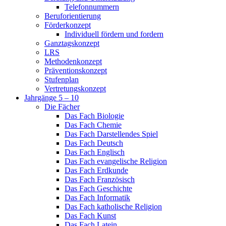
Telefonnummern
Beruforientierung
Förderkonzept
Individuell fördern und fordern
Ganztagskonzept
LRS
Methodenkonzept
Präventionskonzept
Stufenplan
Vertretungskonzept
Jahrgänge 5 – 10
Die Fächer
Das Fach Biologie
Das Fach Chemie
Das Fach Darstellendes Spiel
Das Fach Deutsch
Das Fach Englisch
Das Fach evangelische Religion
Das Fach Erdkunde
Das Fach Französisch
Das Fach Geschichte
Das Fach Informatik
Das Fach katholische Religion
Das Fach Kunst
Das Fach Latein