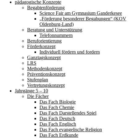
pädagogische Konzepte
Begabtenförderung
Science Fair am Gymnasium Ganderkesee
„Förderung besonderer Begabungen“ (KOV
Oldenburg-Land)
Beratung und Unterstützung
Telefonnummern
Beruforientierung
Förderkonzept
Individuell fördern und fordern
Ganztagskonzept
LRS
Methodenkonzept
Präventionskonzept
Stufenplan
Vertretungskonzept
Jahrgänge 5 – 10
Die Fächer
Das Fach Biologie
Das Fach Chemie
Das Fach Darstellendes Spiel
Das Fach Deutsch
Das Fach Englisch
Das Fach evangelische Religion
Das Fach Erdkunde