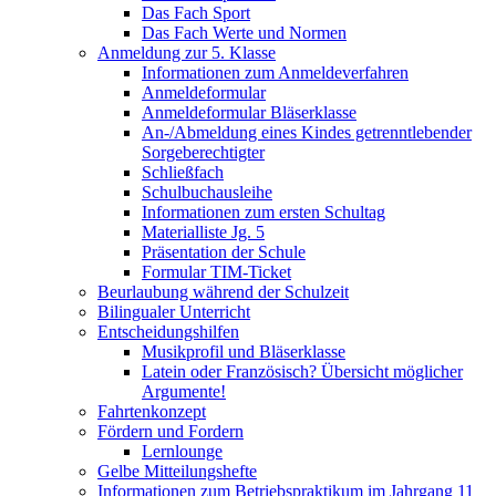
Das Fach Sport
Das Fach Werte und Normen
Anmeldung zur 5. Klasse
Informationen zum Anmeldeverfahren
Anmeldeformular
Anmeldeformular Bläserklasse
An-/Abmeldung eines Kindes getrenntlebender
Sorgeberechtigter
Schließfach
Schulbuchausleihe
Informationen zum ersten Schultag
Materialliste Jg. 5
Präsentation der Schule
Formular TIM-Ticket
Beurlaubung während der Schulzeit
Bilingualer Unterricht
Entscheidungshilfen
Musikprofil und Bläserklasse
Latein oder Französisch? Übersicht möglicher
Argumente!
Fahrtenkonzept
Fördern und Fordern
Lernlounge
Gelbe Mitteilungshefte
Informationen zum Betriebspraktikum im Jahrgang 11