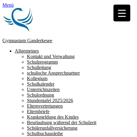
Menü
Gymnasium Ganderkesee
Erstes
Zum
Allgemeines
Inhalt:
Kontakt und Verwaltung
Menü
Schulprogramm
Schulleitung
schulische Ansprechpartner
Kollegium
Schulkalender
Unterrichtszeiten
Schulordnung
Stundentafel 2025/2026
Elternvertretungen
Elternbriefe
Krankmeldung des Kindes
Beurlaubung während der Schulzeit
Schülerunfallversicherung
Schulbuchausleihe