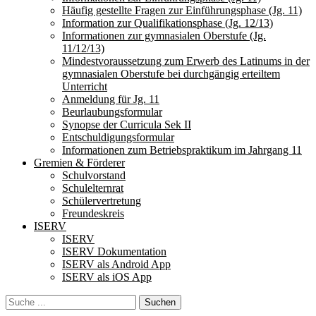
Häufig gestellte Fragen zur Einführungsphase (Jg. 11)
Information zur Qualifikationsphase (Jg. 12/13)
Informationen zur gymnasialen Oberstufe (Jg.
11/12/13)
Mindestvoraussetzung zum Erwerb des Latinums in der
gymnasialen Oberstufe bei durchgängig erteiltem
Unterricht
Anmeldung für Jg. 11
Beurlaubungsformular
Synopse der Curricula Sek II
Entschuldigungsformular
Informationen zum Betriebspraktikum im Jahrgang 11
Gremien & Förderer
Schulvorstand
Schulelternrat
Schülervertretung
Freundeskreis
ISERV
ISERV
ISERV Dokumentation
ISERV als Android App
ISERV als iOS App
Search
Suche
für: