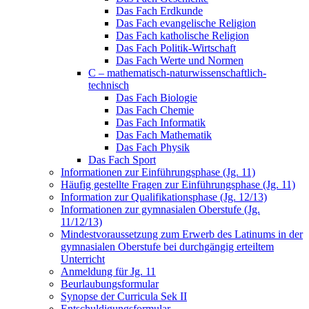
Das Fach Erdkunde
Das Fach evangelische Religion
Das Fach katholische Religion
Das Fach Politik-Wirtschaft
Das Fach Werte und Normen
C – mathematisch-naturwissenschaftlich-
technisch
Das Fach Biologie
Das Fach Chemie
Das Fach Informatik
Das Fach Mathematik
Das Fach Physik
Das Fach Sport
Informationen zur Einführungsphase (Jg. 11)
Häufig gestellte Fragen zur Einführungsphase (Jg. 11)
Information zur Qualifikationsphase (Jg. 12/13)
Informationen zur gymnasialen Oberstufe (Jg.
11/12/13)
Mindestvoraussetzung zum Erwerb des Latinums in der
gymnasialen Oberstufe bei durchgängig erteiltem
Unterricht
Anmeldung für Jg. 11
Beurlaubungsformular
Synopse der Curricula Sek II
Entschuldigungsformular