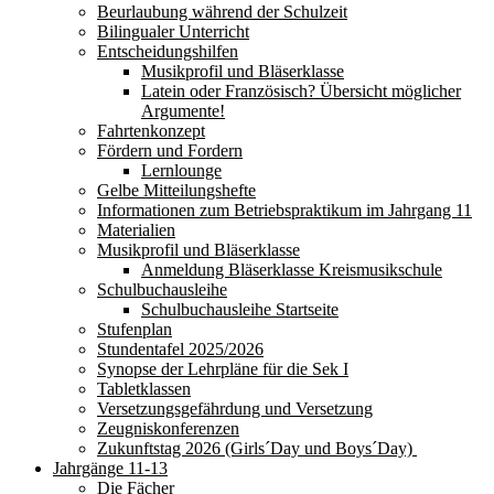
Beurlaubung während der Schulzeit
Bilingualer Unterricht
Entscheidungshilfen
Musikprofil und Bläserklasse
Latein oder Französisch? Übersicht möglicher
Argumente!
Fahrtenkonzept
Fördern und Fordern
Lernlounge
Gelbe Mitteilungshefte
Informationen zum Betriebspraktikum im Jahrgang 11
Materialien
Musikprofil und Bläserklasse
Anmeldung Bläserklasse Kreismusikschule
Schulbuchausleihe
Schulbuchausleihe Startseite
Stufenplan
Stundentafel 2025/2026
Synopse der Lehrpläne für die Sek I
Tabletklassen
Versetzungsgefährdung und Versetzung
Zeugniskonferenzen
Zukunftstag 2026 (Girls´Day und Boys´Day)
Jahrgänge 11-13
Die Fächer