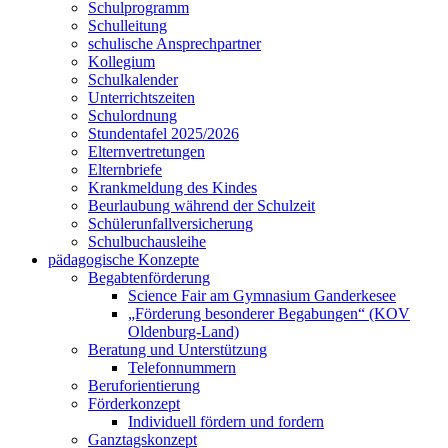
Schulprogramm
Schulleitung
schulische Ansprechpartner
Kollegium
Schulkalender
Unterrichtszeiten
Schulordnung
Stundentafel 2025/2026
Elternvertretungen
Elternbriefe
Krankmeldung des Kindes
Beurlaubung während der Schulzeit
Schülerunfallversicherung
Schulbuchausleihe
pädagogische Konzepte
Begabtenförderung
Science Fair am Gymnasium Ganderkesee
„Förderung besonderer Begabungen“ (KOV
Oldenburg-Land)
Beratung und Unterstützung
Telefonnummern
Beruforientierung
Förderkonzept
Individuell fördern und fordern
Ganztagskonzept