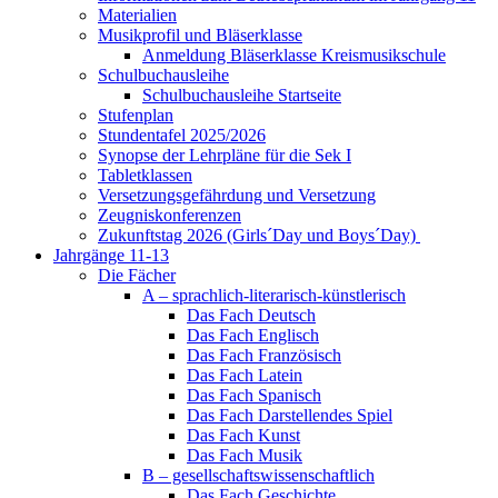
Materialien
Musikprofil und Bläserklasse
Anmeldung Bläserklasse Kreismusikschule
Schulbuchausleihe
Schulbuchausleihe Startseite
Stufenplan
Stundentafel 2025/2026
Synopse der Lehrpläne für die Sek I
Tabletklassen
Versetzungsgefährdung und Versetzung
Zeugniskonferenzen
Zukunftstag 2026 (Girls´Day und Boys´Day)
Jahrgänge 11-13
Die Fächer
A – sprachlich-literarisch-künstlerisch
Das Fach Deutsch
Das Fach Englisch
Das Fach Französisch
Das Fach Latein
Das Fach Spanisch
Das Fach Darstellendes Spiel
Das Fach Kunst
Das Fach Musik
B – gesellschaftswissenschaftlich
Das Fach Geschichte