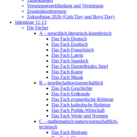
Tabletklassen
Versetzungsgefährdung und Versetzung
Zeugniskonferenzen
Zukunftstag 2026 (Girls´Day und Boys´Day)
Jahrgänge 11-13
Die Fächer
A – sprachlich-literarisch-künstlerisch
Das Fach Deutsch
Das Fach Englisch
Das Fach Französisch
Das Fach Latein
Das Fach Spanisch
Das Fach Darstellendes Spiel
Das Fach Kunst
Das Fach Musik
B – gesellschaftswissenschaftlich
Das Fach Geschichte
Das Fach Erdkunde
Das Fach evangelische Religion
Das Fach katholische Religion
Das Fach Politik-Wirtschaft
Das Fach Werte und Normen
C – mathematisch-naturwissenschaftlich-
technisch
Das Fach Biologie