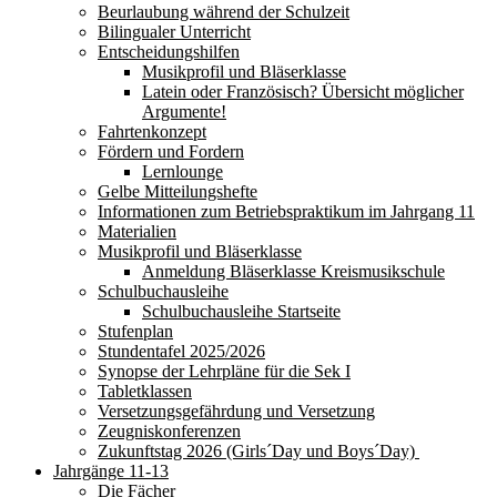
Beurlaubung während der Schulzeit
Bilingualer Unterricht
Entscheidungshilfen
Musikprofil und Bläserklasse
Latein oder Französisch? Übersicht möglicher
Argumente!
Fahrtenkonzept
Fördern und Fordern
Lernlounge
Gelbe Mitteilungshefte
Informationen zum Betriebspraktikum im Jahrgang 11
Materialien
Musikprofil und Bläserklasse
Anmeldung Bläserklasse Kreismusikschule
Schulbuchausleihe
Schulbuchausleihe Startseite
Stufenplan
Stundentafel 2025/2026
Synopse der Lehrpläne für die Sek I
Tabletklassen
Versetzungsgefährdung und Versetzung
Zeugniskonferenzen
Zukunftstag 2026 (Girls´Day und Boys´Day)
Jahrgänge 11-13
Die Fächer