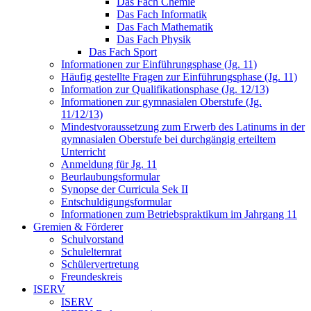
Das Fach Chemie
Das Fach Informatik
Das Fach Mathematik
Das Fach Physik
Das Fach Sport
Informationen zur Einführungsphase (Jg. 11)
Häufig gestellte Fragen zur Einführungsphase (Jg. 11)
Information zur Qualifikationsphase (Jg. 12/13)
Informationen zur gymnasialen Oberstufe (Jg.
11/12/13)
Mindestvoraussetzung zum Erwerb des Latinums in der
gymnasialen Oberstufe bei durchgängig erteiltem
Unterricht
Anmeldung für Jg. 11
Beurlaubungsformular
Synopse der Curricula Sek II
Entschuldigungsformular
Informationen zum Betriebspraktikum im Jahrgang 11
Gremien & Förderer
Schulvorstand
Schulelternrat
Schülervertretung
Freundeskreis
ISERV
ISERV