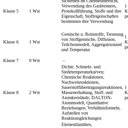
Sicherheit im Chemieunterricht,
Verwendung des Gasbrenners,
1
Klasse 5
1 Wst
Protokollführung, Stoffe und ihre
K
Eigenschaft, Stoffeigenschaften
p
bestimmen ihre Verwendung
Gemische u. Reinstoffe, Trennung
1
von Stoffgemische, Diffusion,
Klasse 6
1 Wst
K
Teilchenmodell, Aggregatzustand
p
und Temperatur
Klasse 7
0 Wst
–
Dichte, Schmelz- und
Siedetemperaturkurven;
Chemische Reaktionen,
Nachweisreaktionen,
Sauerstoffübertragungsreaktionen,
1
Klasse 8
2 Wst
Massenerhaltung, Stoff- und
K
Atomkreisläufe, DALTON-
p
Atommodell, Quantitative
Beziehungen, Verhältnisformeln,
Aufstellen von
Reaktionsgleichungen
Elementfamilien,