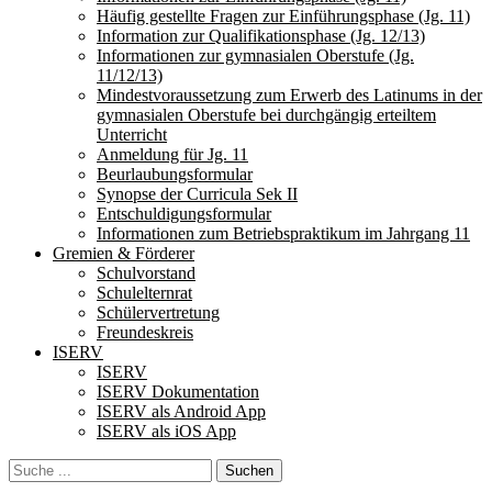
Häufig gestellte Fragen zur Einführungsphase (Jg. 11)
Information zur Qualifikationsphase (Jg. 12/13)
Informationen zur gymnasialen Oberstufe (Jg.
11/12/13)
Mindestvoraussetzung zum Erwerb des Latinums in der
gymnasialen Oberstufe bei durchgängig erteiltem
Unterricht
Anmeldung für Jg. 11
Beurlaubungsformular
Synopse der Curricula Sek II
Entschuldigungsformular
Informationen zum Betriebspraktikum im Jahrgang 11
Gremien & Förderer
Schulvorstand
Schulelternrat
Schülervertretung
Freundeskreis
ISERV
ISERV
ISERV Dokumentation
ISERV als Android App
ISERV als iOS App
Search
Suche
für: