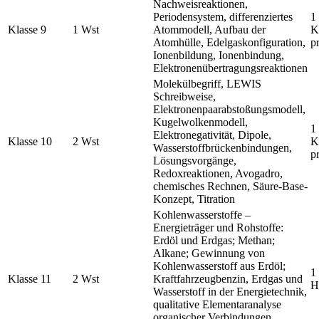
Nachweisreaktionen,
Periodensystem, differenziertes
1
Klasse 9
1 Wst
Atommodell, Aufbau der
K
Atomhülle, Edelgaskonfiguration,
p
Ionenbildung, Ionenbindung,
Elektronenübertragungsreaktionen
Molekülbegriff, LEWIS
Schreibweise,
Elektronenpaarabstoßungsmodell,
Kugelwolkenmodell,
1
Elektronegativität, Dipole,
Klasse 10
2 Wst
K
Wasserstoffbrückenbindungen,
p
Lösungsvorgänge,
Redoxreaktionen, Avogadro,
chemisches Rechnen, Säure-Base-
Konzept, Titration
Kohlenwasserstoffe –
Energieträger und Rohstoffe:
Erdöl und Erdgas; Methan;
Alkane; Gewinnung von
Kohlenwasserstoff aus Erdöl;
1
Klasse 11
2 Wst
Kraftfahrzeugbenzin, Erdgas und
H
Wasserstoff in der Energietechnik,
qualitative Elementaranalyse
organischer Verbindungen,