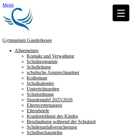
Menü
Gymnasium Ganderkesee
Erstes
Zum
Allgemeines
Inhalt:
Kontakt und Verwaltung
Menü
Schulprogramm
Schulleitung
schulische Ansprechpartner
Kollegium
Schulkalender
Unterrichtszeiten
Schulordnung
Stundentafel 2025/2026
Elternvertretungen
Elternbriefe
Krankmeldung des Kindes
Beurlaubung während der Schulzeit
Schülerunfallversicherung
Schulbuchausleihe