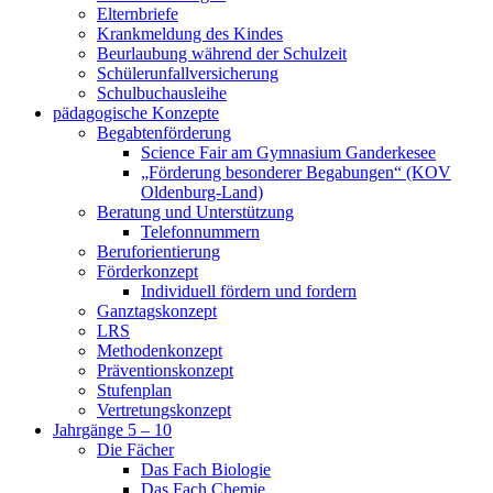
Elternbriefe
Krankmeldung des Kindes
Beurlaubung während der Schulzeit
Schülerunfallversicherung
Schulbuchausleihe
pädagogische Konzepte
Begabtenförderung
Science Fair am Gymnasium Ganderkesee
„Förderung besonderer Begabungen“ (KOV
Oldenburg-Land)
Beratung und Unterstützung
Telefonnummern
Beruforientierung
Förderkonzept
Individuell fördern und fordern
Ganztagskonzept
LRS
Methodenkonzept
Präventionskonzept
Stufenplan
Vertretungskonzept
Jahrgänge 5 – 10
Die Fächer
Das Fach Biologie
Das Fach Chemie