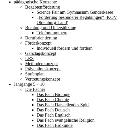
pädagogische Konzepte
Begabtenförderung
Science Fair am Gymnasium Ganderkesee
„Förderung besonderer Begabungen“ (KOV
Oldenburg-Land)
Beratung und Unterstützung
Telefonnummern
Beruforientierung
Förderkonzept
Individuell fördern und fordern
Ganztagskonzept
LRS
Methodenkonzept
Präventionskonzept
Stufenplan
Vertretungskonzept
Jahrgänge 5 – 10
Die Fächer
Das Fach Biologie
Das Fach Chemie
Das Fach Darstellendes Spiel
Das Fach Deutsch
Das Fach Englisch
Das Fach evangelische Religion
Das Fach Erdkunde