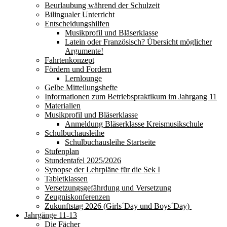
Beurlaubung während der Schulzeit
Bilingualer Unterricht
Entscheidungshilfen
Musikprofil und Bläserklasse
Latein oder Französisch? Übersicht möglicher
Argumente!
Fahrtenkonzept
Fördern und Fordern
Lernlounge
Gelbe Mitteilungshefte
Informationen zum Betriebspraktikum im Jahrgang 11
Materialien
Musikprofil und Bläserklasse
Anmeldung Bläserklasse Kreismusikschule
Schulbuchausleihe
Schulbuchausleihe Startseite
Stufenplan
Stundentafel 2025/2026
Synopse der Lehrpläne für die Sek I
Tabletklassen
Versetzungsgefährdung und Versetzung
Zeugniskonferenzen
Zukunftstag 2026 (Girls´Day und Boys´Day)
Jahrgänge 11-13
Die Fächer