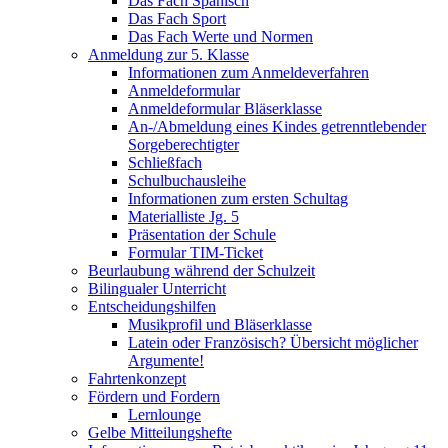
Das Fach Spanisch
Das Fach Sport
Das Fach Werte und Normen
Anmeldung zur 5. Klasse
Informationen zum Anmeldeverfahren
Anmeldeformular
Anmeldeformular Bläserklasse
An-/Abmeldung eines Kindes getrenntlebender
Sorgeberechtigter
Schließfach
Schulbuchausleihe
Informationen zum ersten Schultag
Materialliste Jg. 5
Präsentation der Schule
Formular TIM-Ticket
Beurlaubung während der Schulzeit
Bilingualer Unterricht
Entscheidungshilfen
Musikprofil und Bläserklasse
Latein oder Französisch? Übersicht möglicher
Argumente!
Fahrtenkonzept
Fördern und Fordern
Lernlounge
Gelbe Mitteilungshefte