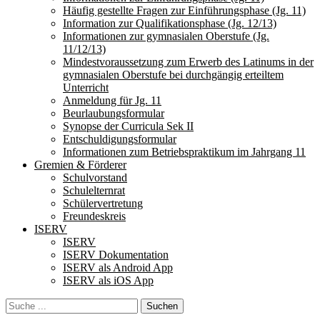
Häufig gestellte Fragen zur Einführungsphase (Jg. 11)
Information zur Qualifikationsphase (Jg. 12/13)
Informationen zur gymnasialen Oberstufe (Jg.
11/12/13)
Mindestvoraussetzung zum Erwerb des Latinums in der
gymnasialen Oberstufe bei durchgängig erteiltem
Unterricht
Anmeldung für Jg. 11
Beurlaubungsformular
Synopse der Curricula Sek II
Entschuldigungsformular
Informationen zum Betriebspraktikum im Jahrgang 11
Gremien & Förderer
Schulvorstand
Schulelternrat
Schülervertretung
Freundeskreis
ISERV
ISERV
ISERV Dokumentation
ISERV als Android App
ISERV als iOS App
Search
Suche
für: