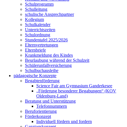
Schulprogramm
Schulleitung
schulische Ansprechpartner
Kollegium
Schulkalender
Unterrichtszeiten
Schulordnung
Stundentafel 2025/2026
Elternvertretungen
Elternbriefe
Krankmeldung des Kindes
Beurlaubung während der Schulzeit
Schülerunfallversicherung
Schulbuchausleihe
pädagogische Konzepte
Begabtenförderung
Science Fair am Gymnasium Ganderkesee
„Förderung besonderer Begabungen“ (KOV
Oldenburg-Land)
Beratung und Unterstützung
Telefonnummern
Beruforientierung
Förderkonzept
Individuell fördern und fordern
Ganztagskonzept