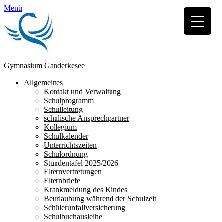
Menü
Gymnasium Ganderkesee
Erstes
Zum
Allgemeines
Inhalt:
Kontakt und Verwaltung
Menü
Schulprogramm
Schulleitung
schulische Ansprechpartner
Kollegium
Schulkalender
Unterrichtszeiten
Schulordnung
Stundentafel 2025/2026
Elternvertretungen
Elternbriefe
Krankmeldung des Kindes
Beurlaubung während der Schulzeit
Schülerunfallversicherung
Schulbuchausleihe