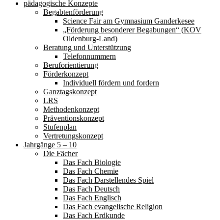
pädagogische Konzepte
Begabtenförderung
Science Fair am Gymnasium Ganderkesee
„Förderung besonderer Begabungen“ (KOV
Oldenburg-Land)
Beratung und Unterstützung
Telefonnummern
Beruforientierung
Förderkonzept
Individuell fördern und fordern
Ganztagskonzept
LRS
Methodenkonzept
Präventionskonzept
Stufenplan
Vertretungskonzept
Jahrgänge 5 – 10
Die Fächer
Das Fach Biologie
Das Fach Chemie
Das Fach Darstellendes Spiel
Das Fach Deutsch
Das Fach Englisch
Das Fach evangelische Religion
Das Fach Erdkunde