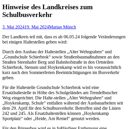
Hinweise des Landkreises zum
Schulbusverkehr
Gepostet
Autor
3. Mai 2024
19. Mai 2024
Marian Münch
am
Der Landkreis teil mit, dass es ab 06.05.24 folgende Veränderungen
bei einigen Haltestellen geben wird:
Durch den Ausbau der Haltestellen „Alter Wehrgraben“ und
„Grundschule Schierbrok“ sowie Straßenbaumaßnahmen an den
Straßen Steenhafer Berg und Bahnhofstraße in den Ortsteilen
Schierbrok, Stenum und Hoykenkamp wird es bis voraussichtlich
kurz nach den Sommerferien Beeinträchtigungen im Busverkehr
geben.
Für die Haltestelle Grundschule Schierbrok wird eine
Ersatzhaltestelle in Höhe des Schulgeländes am Trendelbuscher
Weg eingerichtet. Die Halte-stellen „Alter Wehrgraben“ und
„Hoykenkamp, Schule“ entfallen während der Ausbauarbeiten seit
dem 29. April für den Schulbusverkehr. Betroffen sind die Linien
242 und 245. Als Ersatzhaltestellen können „Hoykenkamp
Sportplatz“ oder „Heide, Am Remel“ genutzt werden.
Für den Bürgerbus wird es in fußläufiger Entfernung eine