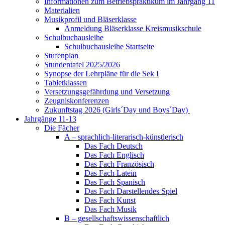
Informationen zum Betriebspraktikum im Jahrgang 11
Materialien
Musikprofil und Bläserklasse
Anmeldung Bläserklasse Kreismusikschule
Schulbuchausleihe
Schulbuchausleihe Startseite
Stufenplan
Stundentafel 2025/2026
Synopse der Lehrpläne für die Sek I
Tabletklassen
Versetzungsgefährdung und Versetzung
Zeugniskonferenzen
Zukunftstag 2026 (Girls´Day und Boys´Day)
Jahrgänge 11-13
Die Fächer
A – sprachlich-literarisch-künstlerisch
Das Fach Deutsch
Das Fach Englisch
Das Fach Französisch
Das Fach Latein
Das Fach Spanisch
Das Fach Darstellendes Spiel
Das Fach Kunst
Das Fach Musik
B – gesellschaftswissenschaftlich