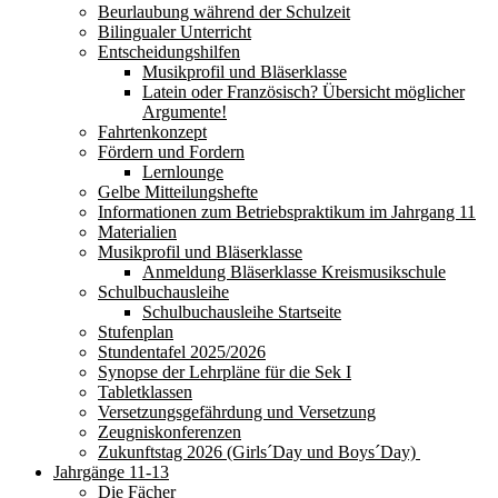
Beurlaubung während der Schulzeit
Bilingualer Unterricht
Entscheidungshilfen
Musikprofil und Bläserklasse
Latein oder Französisch? Übersicht möglicher
Argumente!
Fahrtenkonzept
Fördern und Fordern
Lernlounge
Gelbe Mitteilungshefte
Informationen zum Betriebspraktikum im Jahrgang 11
Materialien
Musikprofil und Bläserklasse
Anmeldung Bläserklasse Kreismusikschule
Schulbuchausleihe
Schulbuchausleihe Startseite
Stufenplan
Stundentafel 2025/2026
Synopse der Lehrpläne für die Sek I
Tabletklassen
Versetzungsgefährdung und Versetzung
Zeugniskonferenzen
Zukunftstag 2026 (Girls´Day und Boys´Day)
Jahrgänge 11-13
Die Fächer