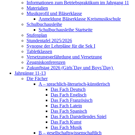
Informationen zum Betriebspraktikum im Jahrgang 11
Materialien
Musikprofil und Bläserklasse
Anmeldung Bläserklasse Kreismusikschule
Schulbuchausleihe
Schulbuchausleihe Startseite
Stufenplan
Stundentafel 2025/2026
Synopse der Lehrpläne für die Sek I
Tabletklassen
Versetzungsgefährdung und Versetzung
Zeugniskonferenzen
Zukunftstag 2026 (Girls´Day und Boys´Day)
Jahrgänge 11-13
Die Fächer
A – sprachlich-literarisch-künstlerisch
Das Fach Deutsch
Das Fach Englisch
Das Fach Französisch
Das Fach Latein
Das Fach Spanisch
Das Fach Darstellendes Spiel
Das Fach Kunst
Das Fach Musik
B – gesellschaftswissenschaftlich