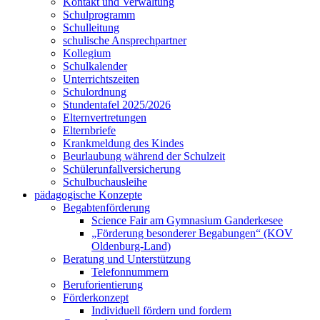
Kontakt und Verwaltung
Schulprogramm
Schulleitung
schulische Ansprechpartner
Kollegium
Schulkalender
Unterrichtszeiten
Schulordnung
Stundentafel 2025/2026
Elternvertretungen
Elternbriefe
Krankmeldung des Kindes
Beurlaubung während der Schulzeit
Schülerunfallversicherung
Schulbuchausleihe
pädagogische Konzepte
Begabtenförderung
Science Fair am Gymnasium Ganderkesee
„Förderung besonderer Begabungen“ (KOV
Oldenburg-Land)
Beratung und Unterstützung
Telefonnummern
Beruforientierung
Förderkonzept
Individuell fördern und fordern