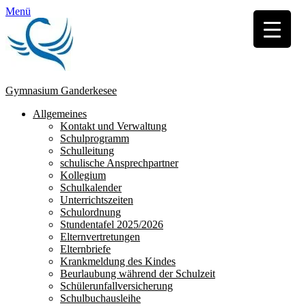
Menü
Gymnasium Ganderkesee
Erstes
Zum
Allgemeines
Inhalt:
Kontakt und Verwaltung
Menü
Schulprogramm
Schulleitung
schulische Ansprechpartner
Kollegium
Schulkalender
Unterrichtszeiten
Schulordnung
Stundentafel 2025/2026
Elternvertretungen
Elternbriefe
Krankmeldung des Kindes
Beurlaubung während der Schulzeit
Schülerunfallversicherung
Schulbuchausleihe