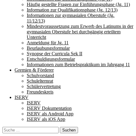
Häufig gestellte Fragen zur Einführungsphase (Jg. 11)
Information zur Qualifikationsphase (Jg. 12/13)
Informationen zur gymnasialen Oberstufe (Jg.
11/12/13)
Mindestvoraussetzung zum Erwerb des Latinums in der
gymnasialen Oberstufe bei durchgängig erteiltem
Unterricht
Anmeldung für Jg. 11
Beurlaubungsformular
Synopse der Curricula Sek II
Entschuldigungsformular
Informationen zum Betriebspraktikum im Jahrgang 11
Gremien & Förderer
Schulvorstand
Schulelternrat
Schülervertretung
Freundeskreis
ISERV
ISERV
ISERV Dokumentation
ISERV als Android App
ISERV als iOS App
Search
Suche
für: