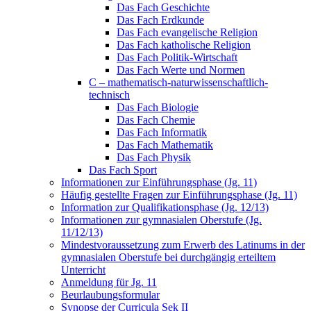
Das Fach Geschichte
Das Fach Erdkunde
Das Fach evangelische Religion
Das Fach katholische Religion
Das Fach Politik-Wirtschaft
Das Fach Werte und Normen
C – mathematisch-naturwissenschaftlich-
technisch
Das Fach Biologie
Das Fach Chemie
Das Fach Informatik
Das Fach Mathematik
Das Fach Physik
Das Fach Sport
Informationen zur Einführungsphase (Jg. 11)
Häufig gestellte Fragen zur Einführungsphase (Jg. 11)
Information zur Qualifikationsphase (Jg. 12/13)
Informationen zur gymnasialen Oberstufe (Jg.
11/12/13)
Mindestvoraussetzung zum Erwerb des Latinums in der
gymnasialen Oberstufe bei durchgängig erteiltem
Unterricht
Anmeldung für Jg. 11
Beurlaubungsformular
Synopse der Curricula Sek II