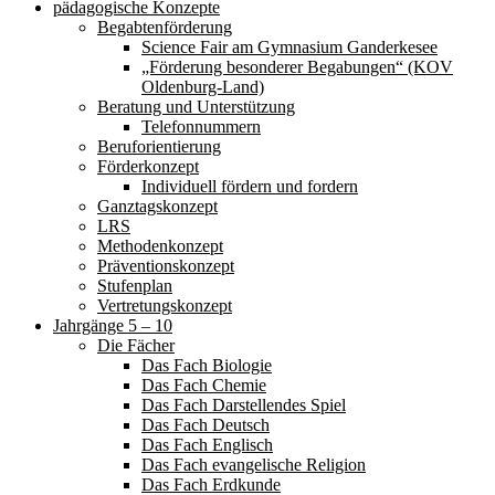
pädagogische Konzepte
Begabtenförderung
Science Fair am Gymnasium Ganderkesee
„Förderung besonderer Begabungen“ (KOV
Oldenburg-Land)
Beratung und Unterstützung
Telefonnummern
Beruforientierung
Förderkonzept
Individuell fördern und fordern
Ganztagskonzept
LRS
Methodenkonzept
Präventionskonzept
Stufenplan
Vertretungskonzept
Jahrgänge 5 – 10
Die Fächer
Das Fach Biologie
Das Fach Chemie
Das Fach Darstellendes Spiel
Das Fach Deutsch
Das Fach Englisch
Das Fach evangelische Religion
Das Fach Erdkunde