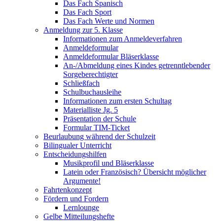
Das Fach Spanisch
Das Fach Sport
Das Fach Werte und Normen
Anmeldung zur 5. Klasse
Informationen zum Anmeldeverfahren
Anmeldeformular
Anmeldeformular Bläserklasse
An-/Abmeldung eines Kindes getrenntlebender
Sorgeberechtigter
Schließfach
Schulbuchausleihe
Informationen zum ersten Schultag
Materialliste Jg. 5
Präsentation der Schule
Formular TIM-Ticket
Beurlaubung während der Schulzeit
Bilingualer Unterricht
Entscheidungshilfen
Musikprofil und Bläserklasse
Latein oder Französisch? Übersicht möglicher
Argumente!
Fahrtenkonzept
Fördern und Fordern
Lernlounge
Gelbe Mitteilungshefte