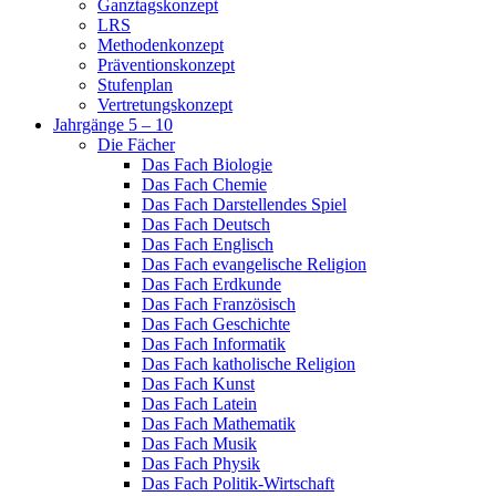
Ganztagskonzept
LRS
Methodenkonzept
Präventionskonzept
Stufenplan
Vertretungskonzept
Jahrgänge 5 – 10
Die Fächer
Das Fach Biologie
Das Fach Chemie
Das Fach Darstellendes Spiel
Das Fach Deutsch
Das Fach Englisch
Das Fach evangelische Religion
Das Fach Erdkunde
Das Fach Französisch
Das Fach Geschichte
Das Fach Informatik
Das Fach katholische Religion
Das Fach Kunst
Das Fach Latein
Das Fach Mathematik
Das Fach Musik
Das Fach Physik
Das Fach Politik-Wirtschaft