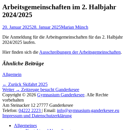
Arbeitsgemeinschaften im 2. Halbjahr
2024/2025
Gepostet
Autor
20. Januar 2025
28. Januar 2025
Marian Münch
am
Die Anmeldung für die Arbeitsgemeinschaften für das 2. Halbjahr
2024/2025 laufen.
Hier finden sich die
Ausschreibungen der Arbeitsgemeinschaften
.
Ähnliche Beiträge
Kategorien
Allgemein
Beitragsnavigation
Vorhergehender
← Zurück
Skifahrt 2025
Nächster
Beitrag:
Weiter →
Zeitzeuge besucht Ganderkesee
Beitrag:
Copyright © 2026
Gymnasium Ganderkesee
. Alle Rechte
vorbehalten
Am Steinacker 12 27777 Ganderkesee
Telefon:
04222 2223
| Email:
info@gymnasium-ganderkesee.eu
Impressum und Datenschutzerklärung
Nach
Allgemeines
oben